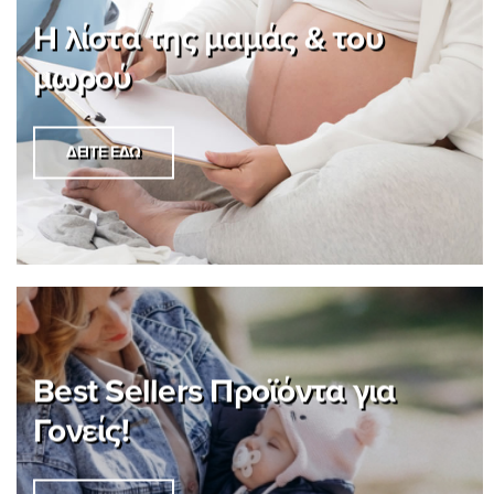
H λίστα της μαμάς & του
μωρού
ΔΕΊΤΕ ΕΔΏ
Best Sellers Προϊόντα για
Γονείς!