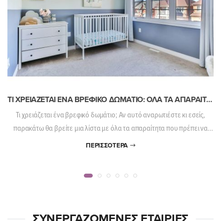
ΤΙ ΧΡΕΙΆΖΕΤΑΙ ΈΝΑ ΒΡΕΦΙΚΌ ΔΩΜΆΤΙΟ: ΌΛΑ ΤΑ ΑΠΑΡΑΊΤΗΤΑ & ΧΡΉΣΙΜΑ TIPS!
Τι χρειάζεται ένα βρεφικό δωμάτιο; Αν αυτό αναρωτιέστε κι εσείς,
παρακάτω θα βρείτε μια λίστα με όλα τα απαραίτητα που πρέπει να
πάρετε.
ΠΕΡΙΣΣΌΤΕΡΑ
ΣΥΝΕΡΓΑΖΌΜΕΝΕΣ ΕΤΑΙΡΊΕΣ