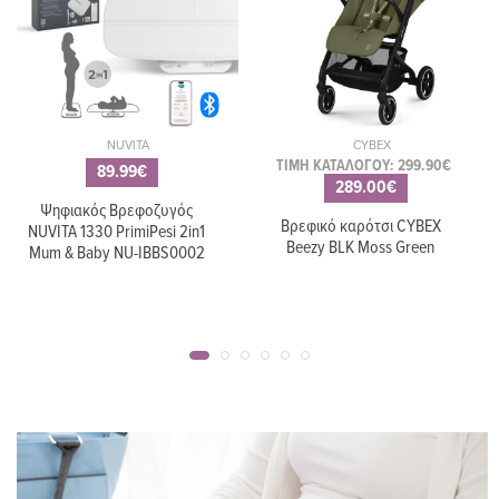
NUVITA
CYBEX
ΤΙΜΗ ΚΑΤΑΛΟΓΟΥ: 299.90€
89.99€
289.00€
Ψηφιακός Βρεφοζυγός
Βρεφικό καρότσι CYBEX
NUVITA 1330 PrimiPesi 2in1
Beezy BLK Moss Green
Mum & Baby NU-IBBS0002