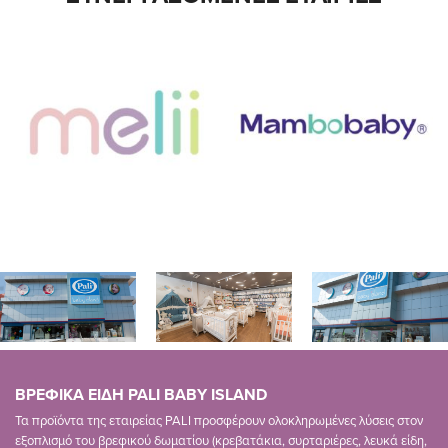
ΒΡΕΦΙΚΑ ΕΙΔΗ PALI BABY ISLAND
Τα προϊόντα της εταιρείας PALI προσφέρουν ολοκληρωμένες λύσεις στον
εξοπλισμό του βρεφικού δωματίου (κρεβατάκια, συρταριέρες, λευκά είδη,