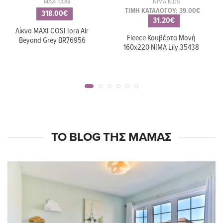
MAXI COSI
NIMA KIDS
ΤΙΜΗ ΚΑΤΑΛΟΓΟΥ: 39.00€
318.00€
31.20€
Λίκνο MAXI COSI Iora Air
Fleece Κουβέρτα Μονή
Beyond Grey BR76956
160x220 NIMA Lily 35438
ΤΟ BLOG ΤΗΣ ΜΑΜΆΣ