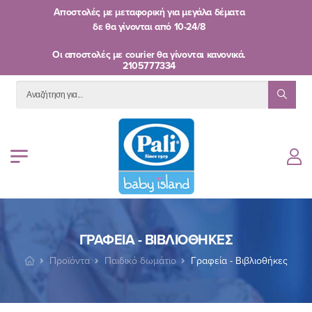
Αποστολές με μεταφορική για μεγάλα δέματα
δε θα γίνονται από
10-24/8
Oι αποστολές με courier θα γίνονται κανονικά.
2105777334
ΓΡΑΦΕΊΑ - ΒΙΒΛΙΟΘΉΚΕΣ
Προϊόντα
Παιδικό δωμάτιο
Γραφεία - Βιβλιοθήκες