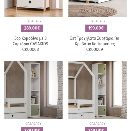
CASABABY
CASABABY
289.00€
199.00€
Eco Κομοδίνο με 3
Σετ Τροχηλατά Συρτάρια Για
Συρτάρια CASAKIDS
Κρεβάτια Και Κουκέτες
CK00068
CK00069
CASABABY
CASABABY
329.00€
349.00€