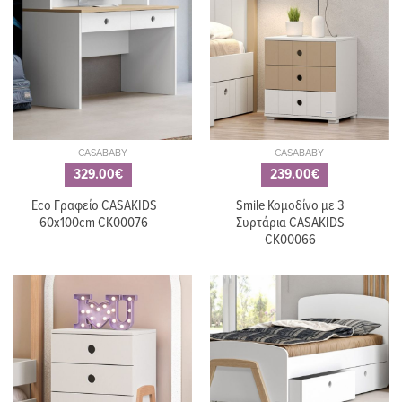
CASABABY
CASABABY
329.00€
239.00€
Eco Γραφείο CASAKIDS
Smile Κομοδίνο με 3
60x100cm CK00076
Συρτάρια CASAKIDS
CK00066