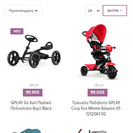
ΦΊΛΤΡΑ
ΝΕΟ
QPLAY
QPLAY
99.90€
99.00€
20.90€
7.90€
QPLAY Go Kart Παιδικό
Τρίκυκλο Ποδήλατο QPLAY
FRESK Θερμός
A LITLE LOVEL
Ποδοκίνητο Καρτ Black
Cosy Eva Wheels Κόκκινο 01-
από ανοξείδωτο
COMPANY
1212061-02
ατσάλι φαγητού
Τσαντάκι
300ml - Shark FR-
μεταφοράς
FD100-88
φαγητού