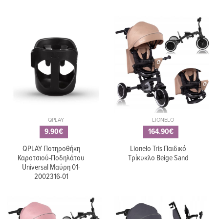
QPLAY
LIONELO
9.90€
164.90€
QPLAY Ποτηροθήκη
Lionelo Tris Παιδικό
Καροτσιού-Ποδηλάτου
Τρίκυκλο Beige Sand
Universal Μαύρη 01-
2002316-01