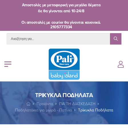
Αποστολές με μεταφορική για μεγάλα δέματα
δε θα γίνονται από
10-24/8
Oι αποστολές με courier θα γίνονται κανονικά.
2105777334
ΤΡΊΚΥΚΛΑ ΠΟΔΉΛΑΤΑ
Προϊόντα
ΓΙΑ ΤΗ ΔΙΑΣΚΕΔΑΣΗ
Ποδηλατάκια για μωρά - Πατίνια
Τρίκυκλα Ποδήλατα