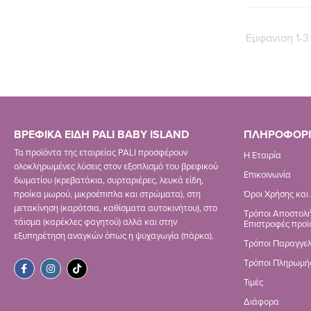
Εμφανιση 1-3
ΒΡΕΦΙΚΑ ΕΙΔΗ PALI BABY ISLAND
ΠΛΗΡΟΦΟΡΙ
Τα προϊόντα της εταιρείας PALI προσφέρουν
Η Εταιρία
ολοκληρωμένες λύσεις στον εξοπλισμό του βρεφικού
Επικοινωνία
δωματίου (κρεβατάκια, συρταριέρες, λευκά είδη,
προίκα μωρού, μικροέπιπλα και στρώματα), στη
Όροι Χρήσης και
μετακίνηση (καρότσια, καθίσματα αυτοκινήτου), στο
Τρόποι Αποστολή
τάισμα (καρέκλες φαγητού) αλλά και στην
Επιστροφές προϊ
εξυπηρέτηση αναγκών όπως η ψυχαγωγία (πάρκα).
Τρόποι Παραγγελ
Τρόποι Πληρωμή
Τιμές
Διάφορα