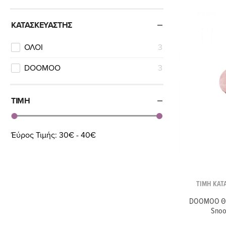
ΚΑΤΑΣΚΕΥΑΣΤΉΣ
ΟΛΟΙ
3
DOOMOO
3
ΤΙΜΉ
Έύρος Τιμής:
30€ - 40€
ΤΙΜΗ ΚΑΤ
DOOMOO Θε
Snoo