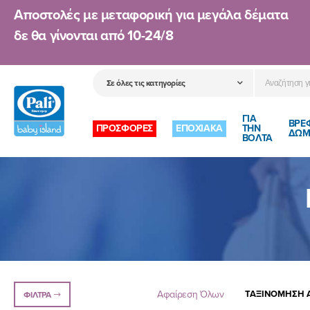
Αποστολές με μεταφορική για μεγάλα δέματα
δε θα γίνονται από
10-24/8
ΓΙΑ
ΒΡΕ
ΠΡΟΣΦΟΡΕΣ
ΕΠΟΧΙΑΚΑ
ΤΗΝ
ΔΩΜ
ΒΟΛΤΑ
Αφαίρεση Όλων
ΤΑΞΙΝΌΜΗΣΗ Α
ΦΊΛΤΡΑ