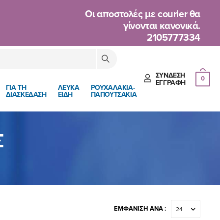
Oι αποστολές με courier θα
γίνονται κανονικά.
2105777334
ΣΎΝΔΕΣΗ
0
ΈΓΓΡΑΦΉ
ΓΙΑ ΤΗ
ΛΕΥΚΑ
ΡΟΥΧΑΛΑΚΙΑ-
ΔΙΑΣΚΕΔΑΣΗ
ΕΙΔΗ
ΠΑΠΟΥΤΣΑΚΙΑ
Σ
ΕΜΦΆΝΙΣΗ ΑΝΆ :