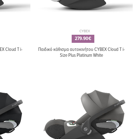
CYBEX
279.90€
X Cloud T i-
Παιδικό κάθισμα αυτοκινήτου CYBEX Cloud T i-
Size Plus Platinum White