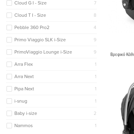
Cloud G I - Size
7
Cloud T I - Size
8
Pebble 360 Pro2
4
Primo Viaggio SLK i-Size
9
PrimoViaggio Lounge i-Size
9
Βρεφικό Κάθι
Arra Flex
1
Arra Next
1
Pipa Next
1
i-snug
1
Baby i-size
2
Nammos
1