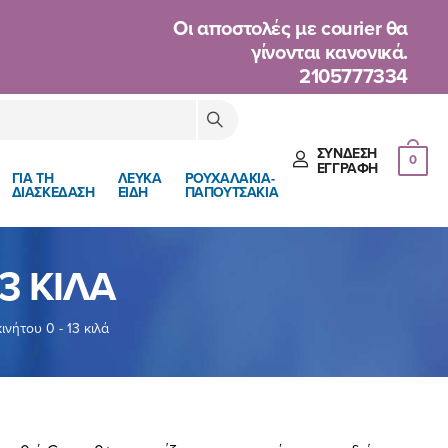
Oι αποστολές με courier θα
γίνονται κανονικά.
2105777334
ΣΎΝΔΕΣΗ
0
ΈΓΓΡΑΦΉ
ΓΙΑ ΤΗ
ΛΕΥΚΑ
ΡΟΥΧΑΛΑΚΙΑ-
ΔΙΑΣΚΕΔΑΣΗ
ΕΙΔΗ
ΠΑΠΟΥΤΣΑΚΙΑ
3 ΚΙΛΆ
νήτου 0 - 13 κιλά