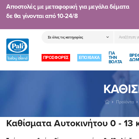
Αποστολές με μεταφορική για μεγάλα δέματα
δε θα γίνονται από
10-24/8
ΓΙΑ
ΒΡΕ
ΠΡΟΣΦΟΡΕΣ
ΕΠΟΧΙΑΚΑ
ΤΗΝ
ΔΩΜ
ΒΟΛΤΑ
ΚΑΘΊΣ
Προϊόντα
Καθίσματα Αυτοκινήτου 0 - 13 κ