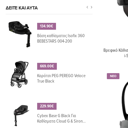
ΔΕΊΤΕ ΚΑΙ ΑΥΤΆ
134.90€
Βάση καθίσματος Isofix 360
BEBESTARS 004-200
Βρεφικό Κάθισ
i-
669.00€
Καρότσι PEG PEREGO Veloce
ΝΕΟ
True Black
229.90€
Cybex Base G Black Για
Καθίσματα Cloud G & Sirona
G