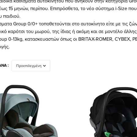
αιδικά καθίσματα αυτοκινήτου που ανήκουν στην κατηγορία Grou
0 έως 15 μηνών, περίπου. Επιπρόσθετα, το νέο σύστημα i-Size π
υ παιδιού.
σματα Group 0/0+ τοποθετούνται στο αυτοκίνητο είτε με τις ζών
κό καρότσι του μωρού, της ίδιας ή ακόμη και σε μοντέλο άλλης 
up 0-13kg, κατασκευαστών όπως οι BRITAX-ROMER, CYBEX, PEG
ογής.
ΝΆ :