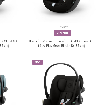
649.00€
CYBEX
Καρότσι PEG PEREGO Veloce
xt
259.90€
Pine Bark
EX Cloud G3
Παιδικό κάθισμα αυτοκινήτου CYBEX Cloud G3
–87 cm)
i-Size Plus Moon Black (40–87 cm)
14.90€
O Veloce
Καθρέφτης αυτοκινήτου 360
ΝΕΟ
BEBE STARS 80-126
749.00€
O Veloce
Καρότσι NUNA TRIV Next
Caviar