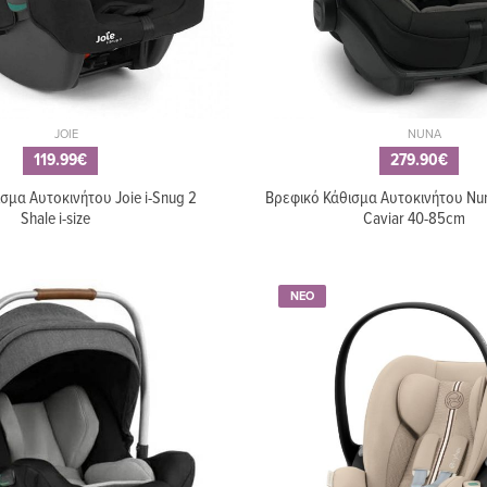
JOIE
NUNA
119.99€
279.90€
σμα Αυτοκινήτου Joie i-Snug 2
Βρεφικό Κάθισμα Αυτοκινήτου Nun
Shale i-size
Caviar 40-85cm
ΝΕΟ