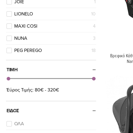
JOIE
1
LIONELO
10
MAXI COSI
4
NUNA
3
PEG PEREGO
18
Βρεφικό Κάθ
Na
ΤΙΜΉ
Έύρος Τιμής:
80€ - 320€
ΕΊΔΟΣ
ΟΛΑ