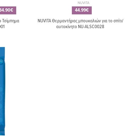
NUVITA
34.90€
44.99€
ο Τσίμπημα
NUVITA Θερμαντήρας μπουκαλιών για το σπίτι/
001
αυτοκίνητο NU-ALSC0028