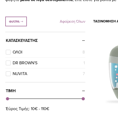
Αφαίρεση Όλων
ΤΑΞΙΝΌΜΗΣΗ Α
ΦΊΛΤΡΑ
ΚΑΤΑΣΚΕΥΑΣΤΉΣ
ΟΛΟΙ
8
DR BROWN'S
1
NUVITA
7
ΤΙΜΉ
Έύρος Τιμής:
10€ - 110€