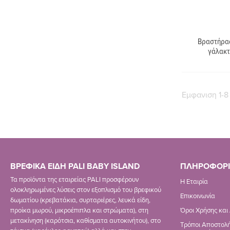
Βραστήρας
γάλακτ
Εμφανιση 1-8
ΒΡΕΦΙΚΑ ΕΙΔΗ PALI BABY ISLAND
ΠΛΗΡΟΦΟΡΙ
Τα προϊόντα της εταιρείας PALI προσφέρουν
Η Εταιρία
ολοκληρωμένες λύσεις στον εξοπλισμό του βρεφικού
Επικοινωνία
δωματίου (κρεβατάκια, συρταριέρες, λευκά είδη,
προίκα μωρού, μικροέπιπλα και στρώματα), στη
Όροι Χρήσης και
μετακίνηση (καρότσια, καθίσματα αυτοκινήτου), στο
Τρόποι Αποστολή