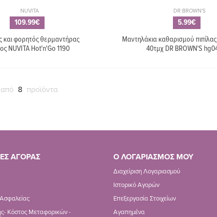
NUVITA
DR BROWN'S
109.99€
5.99€
 και φορητός θερμαντήρας
Μαντηλάκια καθαρισμού πιπίλας
ος NUVITA Hot'n'Go 1190
40τμχ DR BROWN'S hg0
 από
8
προϊόντα
ΕΣ ΑΓΟΡΑΣ
Ο ΛΟΓΑΡΙΑΣΜΟΣ ΜΟΥ
Διαχείριση Λογαριασμού
Ιστορικό Αγορών
 Ασφαλείας
Επεξεργασία Στοιχείων
ς- Κόστος Μεταφορικών -
Αγαπημένα