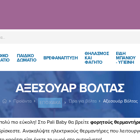
ΘΗΛΑΣΜΟΣ
ΕΙΔΗ
ΦΙΚΟ
ΠΑΙΔΙΚΌ
ΒΡΕΦΑΝΑΠΤΥΞΗ
ΚΑΙ
ΜΠΑΝΙΟΥ
ΑΤΙΟ
ΔΩΜΆΤΙΟ
ΦΑΓΗΤΟ
- ΥΓΙΕΙΝΗ
ΑΞΕΣΟΥΆΡ ΒΌΛΤΑΣ
Προϊόντα
Ώρα για βόλτα
Αξεσουάρ Βόλτας
ΕΠΟΧΙΑΚΑ
πολύ πιο εύκολη! Στο Pali Baby θα βρείτε
φορητούς θερμαντήρε
 βρίσκεστε. Ανακαλύψτε ηλεκτρικούς θερμαντήρες που λειτουρ
το καρότσι
είτε έχετε το
μωρό στο αυτοκίνητο
!