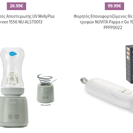
26.99€
99.99€
ός Αποστειρωτής UV MellyPlus
Φορητός Επαναφορτιζόμενος Θ
reen 1556 NU-ALST0013
τροφών NUVITA Pappa n Go 1
PPFP0022