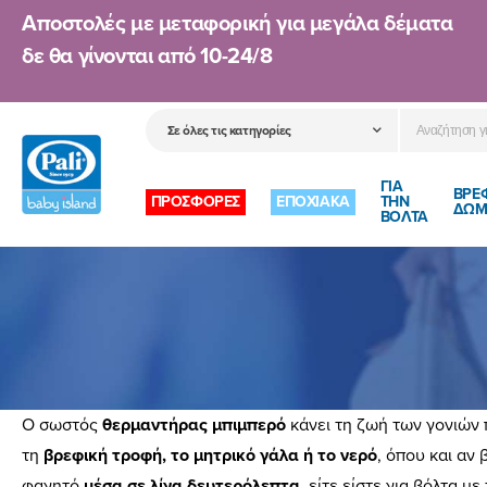
Αποστολές με μεταφορική για μεγάλα δέματα
δε θα γίνονται από
10-24/8
ΓΙΑ
ΒΡΕ
ΠΡΟΣΦΟΡΕΣ
ΕΠΟΧΙΑΚΑ
ΤΗΝ
ΔΩΜ
ΒΟΛΤΑ
Ο σωστός
θερμαντήρας μπιμπερό
κάνει τη ζωή των γονιών 
τη
βρεφική τροφή, το μητρικό γάλα ή το νερό
, όπου και αν
φαγητό
μέσα σε λίγα δευτερόλεπτα
, είτε είστε για
βόλτα με 