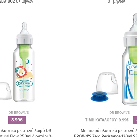
B91802 0+ μηνών
0+ μηνών
DR BROWN'S
DR BROWN'S
8.99€
ΤΙΜΗ ΚΑΤΑΛΟΓΟΥ: 9.99€
πλαστικό με στενό λαιμό DR
Μπιμπερό πλαστικό με στενό 
ural Flow 250ml Λιοντάρι 0+
BROWN'S Zero Resistance 120ml S