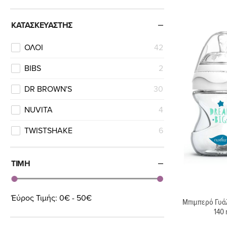
ΚΑΤΑΣΚΕΥΑΣΤΉΣ
ΟΛΟΙ
42
BIBS
2
DR BROWN'S
30
NUVITA
4
TWISTSHAKE
6
ΤΙΜΉ
Έύρος Τιμής:
0€ - 50€
Μπιμπερό Γυάλ
140