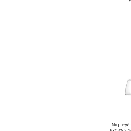
W
Μπιμπερό 
BROWN'S Nat