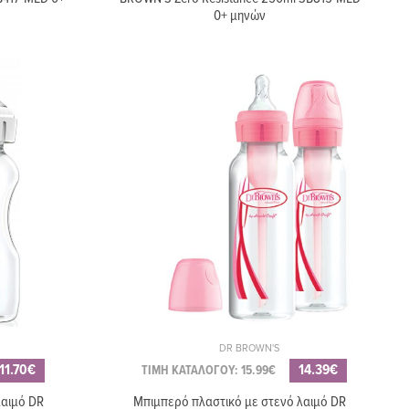
0+ μηνών
DR BROWN'S
11.70€
14.39€
ΤΙΜΗ ΚΑΤΑΛΟΓΟΥ: 15.99€
λαιμό DR
Μπιμπερό πλαστικό με στενό λαιμό DR