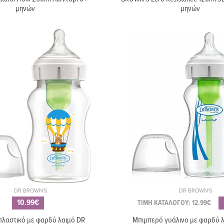
μηνών
μηνών
DR BROWN'S
DR BROWN'S
10.99€
ΤΙΜΗ ΚΑΤΑΛΟΓΟΥ: 12.99€
λαστικό με φαρδύ λαιμό DR
Μπιμπερό γυάλινο με φαρδύ 