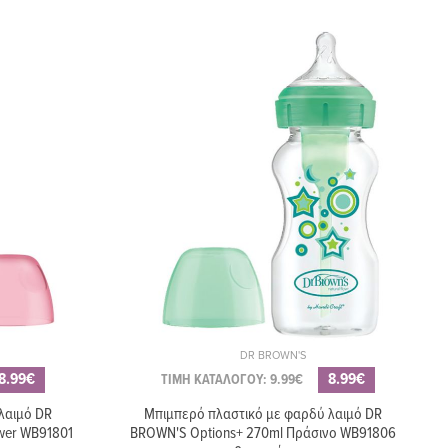
DR BROWN'S
8.99€
8.99€
ΤΙΜΗ ΚΑΤΑΛΟΓΟΥ: 9.99€
λαιμό DR
Μπιμπερό πλαστικό με φαρδύ λαιμό DR
wer WB91801
BROWN'S Options+ 270ml Πράσινο WB91806