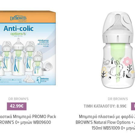
SteriEasy 1083 Analog NU-
μπιμπερό DR BROW
ALST1083
6.49€
8.99€
Θηλές σιλικόνης DR
Θηλές σιλικόνης NU
BROWN'S για μπιμπερό με
αργής ροής 0m+ Flo
φαρδύ λαιμό, επίπεδο 3 (2
NU-ALMB0010
τεμ)
DR BROWN'S
DR BROWN'S
42.99€
ΤΙΜΗ ΚΑΤΑΛΟΓΟΥ: 8.99€
λαστικά Μπιμπερό PROMO Pack
Μπιμπερό πλαστικό με φαρδύ 
BROWN'S 0+ μηνών WB09600
BROWN'S Natural Flow Options +
150ml WB51009 0+ μην