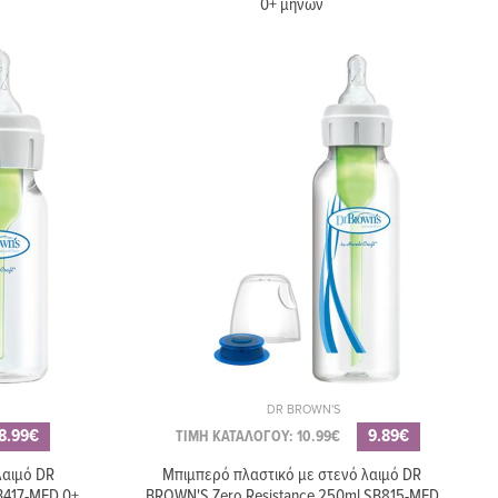
0+ μηνών
DR BROWN'S
8.99€
9.89€
ΤΙΜΗ ΚΑΤΑΛΟΓΟΥ: 10.99€
λαιμό DR
Μπιμπερό πλαστικό με στενό λαιμό DR
B417-MED 0+
BROWN'S Zero Resistance 250ml SB815-MED