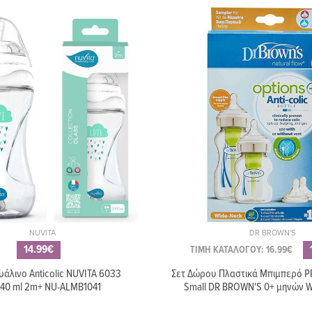
6.99€
8.99€
Βούρτσα καθαρισμού
Θηλές σιλικόνης NU
μπιμπερό DR BROWN'S,
cut 6m+ Flow Y 606
χρώμα πορτοκαλί
ALMB0013
NUVITA
DR BROWN'S
14.99€
ΤΙΜΗ ΚΑΤΑΛΟΓΟΥ: 16.99€
ΤΙΜΗ ΚΑΤΑΛΟΓΟΥ: 69.99€
ΤΙΜΗ ΚΑΤΑΛΟΓΟΥ: 2
άλινο Anticolic NUVITA 6033
Σετ Δώρου Πλαστικά Μπιμπερό 
59.90€
22.49€
240 ml 2m+ NU-ALMB1041
Small DR BROWN'S 0+ μηνών
NUVITA Αποστειρωτής ατμού
Βάση στραγγίσματο