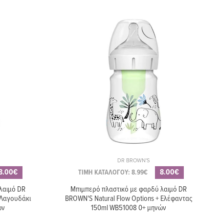
μπιμπερό DR BROWN'S,
N'S
χρώμα πράσινο
ΤΙΜΗ ΚΑΤΑΛΟΓΟΥ: 6.00€
5.40€
VITA
Θηλές σιλικόνης DR
w 1 6061
BROWN'S για μπιμπερό με
στενό λαιμό, επίπεδο 3 (2
τεμ)
DR BROWN'S
8.00€
8.00€
ΤΙΜΗ ΚΑΤΑΛΟΓΟΥ: 8.99€
λαιμό DR
Μπιμπερό πλαστικό με φαρδύ λαιμό DR
 Λαγουδάκι
BROWN'S Natural Flow Options + Ελέφαντας
ών
150ml WB51008 0+ μηνών