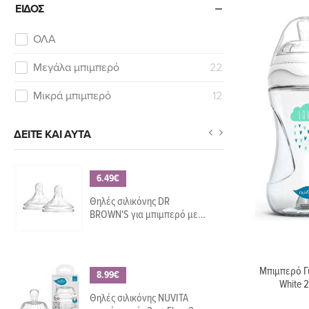
ΕΊΔΟΣ
ΟΛΑ
Μεγάλα μπιμπερό
22
Μικρά μπιμπερό
12
ΔΕΊΤΕ ΚΑΙ ΑΥΤΆ
6.49€
Θηλές σιλικόνης DR
BROWN'S για μπιμπερό με
φαρδύ λαιμό, επίπεδο 2 (2
τεμ)
Μπιμπερό Γυ
8.99€
White 
Θηλές σιλικόνης NUVITA