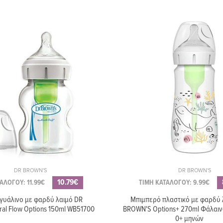
DR BROWN'S
DR BROWN'S
10.79€
ΑΛΟΓΟΥ: 11.99€
ΤΙΜΗ ΚΑΤΑΛΟΓΟΥ: 9.99€
γυάλινο με φαρδύ λαιμό DR
Μπιμπερό πλαστικό με φαρδύ 
al Flow Options 150ml WB51700
BROWN'S Options+ 270ml Φάλαι
0+ μηνών