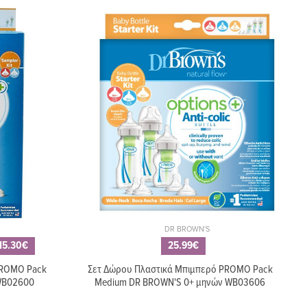
6.99€
VITA Υ-
Βούρτσα καθαρισμού
4 NU-
μπιμπερό DR BROWN'S,
χρώμα μπλε
DR BROWN'S
15.30€
25.99€
4.99€
PROMO Pack
Σετ Δώρου Πλαστικά Μπιμπερό PROMO Pack
6.99€
 WB02600
Medium DR BROWN'S 0+ μηνών WB03606
Βούρτσα καθαρισμού
ς