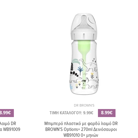
DR BROWN'S
8.99€
8.99€
ΤΙΜΗ ΚΑΤΑΛΟΓΟΥ: 9.99€
λαιμό DR
Μπιμπερό πλαστικό με φαρδύ λαιμό DR
να WB91009
BROWN'S Options+ 270ml Δεινόσαυροι
WB91010 0+ μηνών