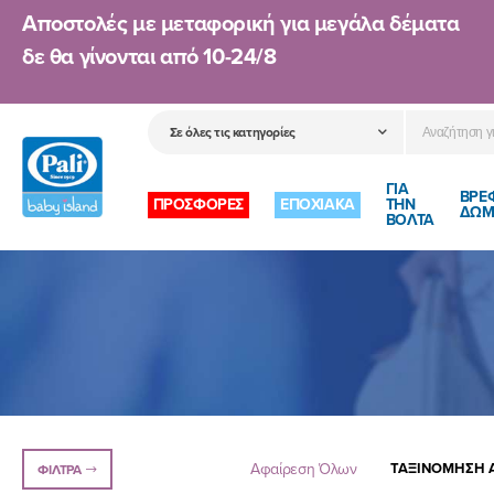
Αποστολές με μεταφορική για μεγάλα δέματα
δε θα γίνονται από
10-24/8
ΓΙΑ
ΒΡΕ
ΠΡΟΣΦΟΡΕΣ
ΕΠΟΧΙΑΚΑ
ΤΗΝ
ΔΩΜ
ΒΟΛΤΑ
Αφαίρεση Όλων
ΤΑΞΙΝΌΜΗΣΗ Α
ΦΊΛΤΡΑ