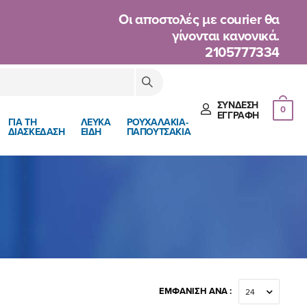
Oι αποστολές με courier θα
γίνονται κανονικά.
2105777334
ΣΎΝΔΕΣΗ
0
ΈΓΓΡΑΦΉ
ΓΙΑ ΤΗ
ΛΕΥΚΑ
ΡΟΥΧΑΛΑΚΙΑ-
ΔΙΑΣΚΕΔΑΣΗ
ΕΙΔΗ
ΠΑΠΟΥΤΣΑΚΙΑ
ΕΜΦΆΝΙΣΗ ΑΝΆ :