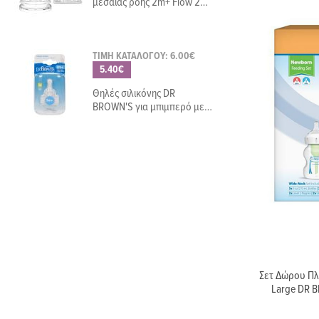
μεσαίας ροής 2m+ Flow 2
6062 NU-ALMB0011
ΤΙΜΗ ΚΑΤΑΛΟΓΟΥ: 6.00€
5.40€
Θηλές σιλικόνης DR
BROWN'S για μπιμπερό με
στενό λαιμό, επίπεδο 2 (2
τεμ)
Σετ Δώρου Π
Large DR 