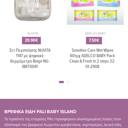
NUVITA
ADELCO BABY
29.90€
7.50€
Σετ Περιποίησης NUVITA
Sensitive Care Wet Wipes
1147 με ψηφιακό
60τμχ ADELCO BABY Pack
θερμόμετρο Beige NU-
Clean & Fresh In 2 steps 32-
IBKT0041
01-2908
ΒΡΕΦΙΚΑ ΕΙΔΗ PALI BABY ISLAND
Τα προϊόντα της εταιρείας PALI προσφέρουν ολοκληρωμένες λύσεις στον
εξοπλισμό του βρεφικού δωματίου (κρεβατάκια, συρταριέρες, λευκά είδη,