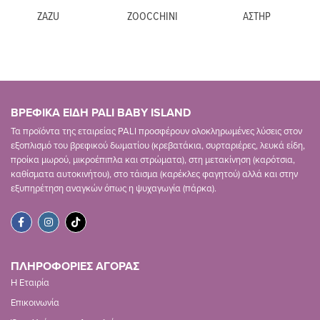
ZAZU
ZOOCCHINI
ΑΣΤΗΡ
ΒΡΕΦΙΚΑ ΕΙΔΗ PALI BABY ISLAND
Τα προϊόντα της εταιρείας PALI προσφέρουν ολοκληρωμένες λύσεις στον
εξοπλισμό του βρεφικού δωματίου (κρεβατάκια, συρταριέρες, λευκά είδη,
προίκα μωρού, μικροέπιπλα και στρώματα), στη μετακίνηση (καρότσια,
καθίσματα αυτοκινήτου), στο τάισμα (καρέκλες φαγητού) αλλά και στην
εξυπηρέτηση αναγκών όπως η ψυχαγωγία (πάρκα).
ΠΛΗΡΟΦΟΡΙΕΣ ΑΓΟΡΑΣ
Η Εταιρία
Επικοινωνία