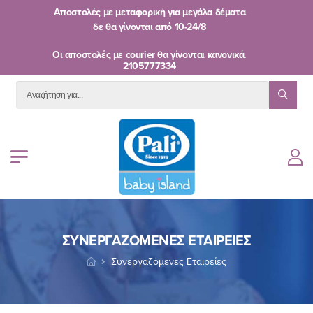
Αποστολές με μεταφορική για μεγάλα δέματα
δε θα γίνονται από
10-24/8
Oι αποστολές με courier θα γίνονται κανονικά.
2105777334
ΣΥΝΕΡΓΑΖΌΜΕΝΕΣ ΕΤΑΙΡΕΊΕΣ
Συνεργαζόμενες Εταιρείες