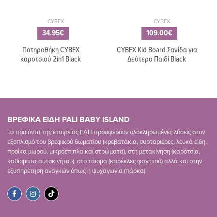
CYBEX
CYBEX
34.95€
109.00€
Ποτηροθήκη CYBEX
CYBEX Kid Board Σανίδα για
καροτσιού 2in1 Black
Δεύτερο Παιδί Black
ΒΡΕΦΙΚΑ ΕΙΔΗ PALI BABY ISLAND
Τα προϊόντα της εταιρείας PALI προσφέρουν ολοκληρωμένες λύσεις στον
εξοπλισμό του βρεφικού δωματίου (κρεβατάκια, συρταριέρες, λευκά είδη,
προίκα μωρού, μικροέπιπλα και στρώματα), στη μετακίνηση (καρότσια,
καθίσματα αυτοκινήτου), στο τάισμα (καρέκλες φαγητού) αλλά και στην
εξυπηρέτηση αναγκών όπως η ψυχαγωγία (πάρκα).