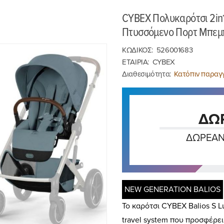
CYBEX Πολυκαρότσι 2in1
Πτυσσόμενο Πορτ Μπεμ
ΚΩΔΙΚΟΣ:
526001683
ΕΤΑΙΡΙΑ:
CYBEX
Διαθεσιμότητα:
Κατόπιν παραγγ
ΔΩ
ΔΩΡΕΆΝ
NEW GENERATION BALIOS
Το καρότσι CYBEX Balios S 
travel system που προσφέρει