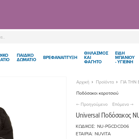
ΘΗΛΑΣΜΟΣ
ΕΙΔΗ
ΦΙΚΟ
ΠΑΙΔΙΚΌ
ΒΡΕΦΑΝΑΠΤΥΞΗ
ΚΑΙ
ΜΠΑΝΙΟΥ
ΑΤΙΟ
ΔΩΜΆΤΙΟ
ΦΑΓΗΤΟ
- ΥΓΙΕΙΝΗ
Αρχική
Προϊόντα
ΓΙΑ ΤΗΝ
Ποδόσακοι καροτσιού
Προηγούμενο
Επόμενο
Universal Ποδόσακος N
ΚΩΔΙΚΟΣ:
NU-PGCDCD06
ΕΤΑΙΡΙΑ:
NUVITA