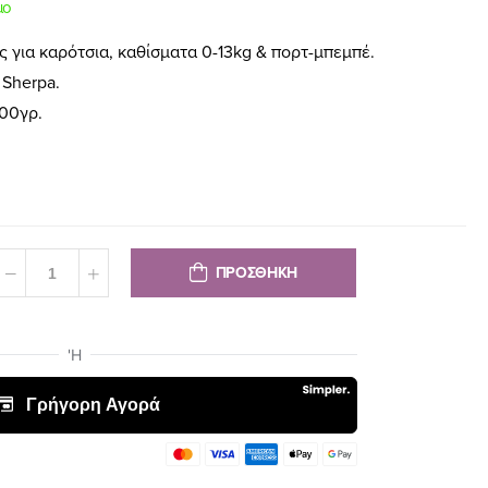
μο
 για καρότσια, καθίσματα 0-13kg & πορτ-μπεμπέ.
 Sherpa.
00γρ.
ΠΡΟΣΘΗΚΗ