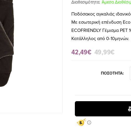
Διαθεσιμότητα:
Άμεσα Διαθέσι
Ποδόσακος αγκαλιάς ιδανικός
Mε εσωτερική επένδυση Eco
ΕCOFRIENDLY Γέμισμα PET 1
Κατάλληλος από 0-10μηνών.
42,49€
49,99€
ΠΟΣΟΤΗΤΑ: