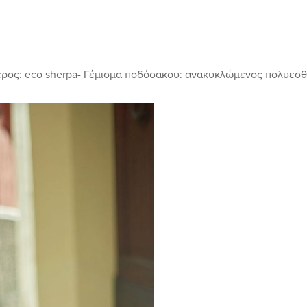
μέρος: eco sherpa- Γέμισμα ποδόσακου: ανακυκλώμενος πολυεσθέ