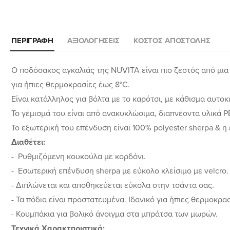
ΠΕΡΙΓΡΑΦΉ
ΑΞΙΟΛΟΓΉΣΕΙΣ
ΚΌΣΤΟΣ ΑΠΟΣΤΟΛΉΣ
Ο ποδόσακος αγκαλιάς της NUVITA είναι πιο ζεστός από μια
για ήπιες θερμοκρασίες έως 8°C.
Είναι κατάλληλος για βόλτα με το καρότσι, με κάθισμα αυτοκ
Το γέμισμά του είναι από ανακυκλώσιμα, διαπνέοντα υλικά 
Το εξωτερική του επένδυση είναι 100% polyester sherpa & η
Διαθέτει:
- Ρυθμιζόμενη κουκούλα με κορδόνι.
- Εσωτερική επένδυση sherpa με εύκολο κλείσιμο με velcro.
- Διπλώνεται και αποθηκεύεται εύκολα στην τσάντα σας.
- Τα πόδια είναι προστατευμένα. Iδανικό για ήπιες θερμοκρα
- Κουμπάκια για βολικό άνοιγμα στα μπράτσα των μωρών.
Τεχνικά Χαρακτηριστικά: