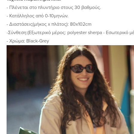
- Πλένεται στο πλυντήριο στους 30 βαθμούς.
- Κατάλληλος από 0-10μηνών.
- Διαστάσεις(μήκος x πλάτος): 80x102cm
-Σύνθεση:(Εξωτερικό μέρος: polyester sherpa - Εσωτερικό 
- Χρώμα: Black-Grey