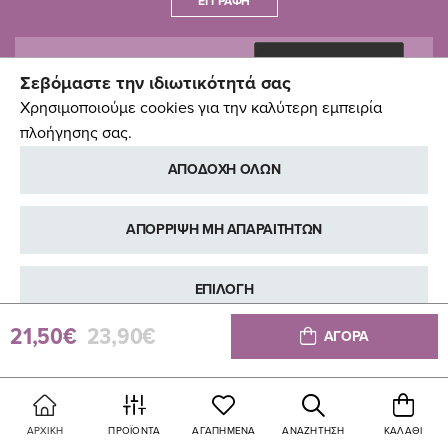
ΕΓΓΡΑΦΉ
Σεβόμαστε την ιδιωτικότητά σας
Χρησιμοποιούμε cookies για την καλύτερη εμπειρία
πλοήγησης σας.
ΑΠΟΔΟΧΗ ΟΛΩΝ
ΑΠΟΡΡΙΨΗ ΜΗ ΑΠΑΡΑΙΤΗΤΩΝ
ΕΠΙΛΟΓΗ
21,50€
23,90€
ΑΓΟΡΑ
ΠΕΡΙΣΣΟΤΕΡΕΣ ΠΛΗΡΟΦΟΡΙΕΣ
Copyright © Pali Baby, 2014-2026
ΑΡΧΙΚΉ
ΠΡΟΪΌΝΤΑ
ΑΓΑΠΗΜΈΝΑ
ΑΝΑΖΉΤΗΣΗ
ΚΑΛΆΘΙ