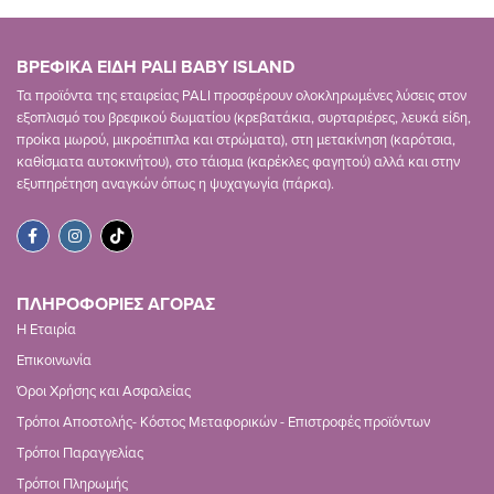
ΒΡΕΦΙΚΑ ΕΙΔΗ PALI BABY ISLAND
Τα προϊόντα της εταιρείας PALI προσφέρουν ολοκληρωμένες λύσεις στον
εξοπλισμό του βρεφικού δωματίου (κρεβατάκια, συρταριέρες, λευκά είδη,
προίκα μωρού, μικροέπιπλα και στρώματα), στη μετακίνηση (καρότσια,
καθίσματα αυτοκινήτου), στο τάισμα (καρέκλες φαγητού) αλλά και στην
εξυπηρέτηση αναγκών όπως η ψυχαγωγία (πάρκα).
ΠΛΗΡΟΦΟΡΙΕΣ ΑΓΟΡΑΣ
Η Εταιρία
Επικοινωνία
Όροι Χρήσης και Ασφαλείας
Τρόποι Αποστολής- Κόστος Μεταφορικών - Επιστροφές προϊόντων
Τρόποι Παραγγελίας
Τρόποι Πληρωμής