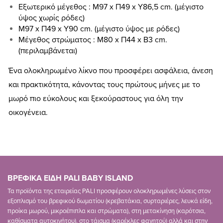
Εξωτερικό μέγεθος : Μ97 x Π49 x Υ86,5 cm. (μέγιστο
ύψος χωρίς ρόδες)
Μ97 x Π49 x Υ90 cm. (μέγιστο ύψος με ρόδες)
Μέγεθος στρώματος : Μ80 x Π44 x Β3 cm.
(περιλαμβάνεται)
Ένα ολοκληρωμένο λίκνο που προσφέρει ασφάλεια, άνεση
και πρακτικότητα, κάνοντας τους πρώτους μήνες με το
μωρό πιο εύκολους και ξεκούραστους για όλη την
οικογένεια.
ΒΡΕΦΙΚΑ ΕΙΔΗ PALI BABY ISLAND
Τα προϊόντα της εταιρείας PALI προσφέρουν ολοκληρωμένες λύσεις στον
εξοπλισμό του βρεφικού δωματίου (κρεβατάκια, συρταριέρες, λευκά είδη,
προίκα μωρού, μικροέπιπλα και στρώματα), στη μετακίνηση (καρότσια,
καθίσματα αυτοκινήτου), στο τάισμα (καρέκλες φαγητού) αλλά και στην