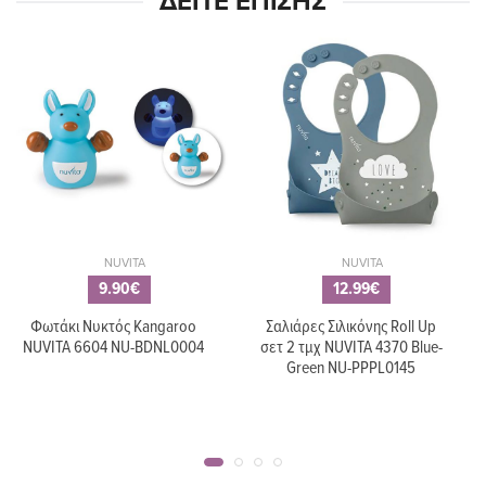
ΔΕΊΤΕ ΕΠΊΣΗΣ
NUVITA
NUVITA
9.90€
12.99€
Φωτάκι Νυκτός Kangaroo
Σαλιάρες Σιλικόνης Roll Up
NUVITA 6604 NU-BDNL0004
σετ 2 τμχ NUVITA 4370 Blue-
Green NU-PPPL0145