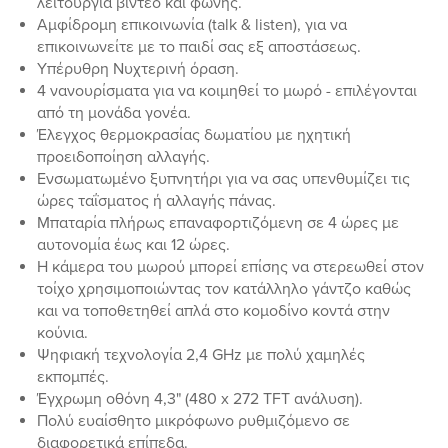
λειτουργία βίντεο και φωνής.
Αμφίδρομη επικοινωνία (talk & listen), για να
επικοινωνείτε με το παιδί σας εξ αποστάσεως.
Υπέρυθρη Νυχτερινή όραση.
4 νανουρίσματα για να κοιμηθεί το μωρό - επιλέγονται
από τη μονάδα γονέα.
Έλεγχος θερμοκρασίας δωματίου με ηχητική
προειδοποίηση αλλαγής.
Ενσωματωμένο ξυπνητήρι για να σας υπενθυμίζει τις
ώρες ταΐσματος ή αλλαγής πάνας.
Μπαταρία πλήρως επαναφορτιζόμενη σε 4 ώρες με
αυτονομία έως και 12 ώρες.
Η κάμερα του μωρού μπορεί επίσης να στερεωθεί στον
τοίχο χρησιμοποιώντας τον κατάλληλο γάντζο καθώς
και να τοποθετηθεί απλά στο κομοδίνο κοντά στην
κούνια.
Ψηφιακή τεχνολογία 2,4 GHz με πολύ χαμηλές
εκπομπές.
Έγχρωμη οθόνη 4,3" (480 x 272 TFT ανάλυση).
Πολύ ευαίσθητο μικρόφωνο ρυθμιζόμενο σε
διαφορετικά επίπεδα.