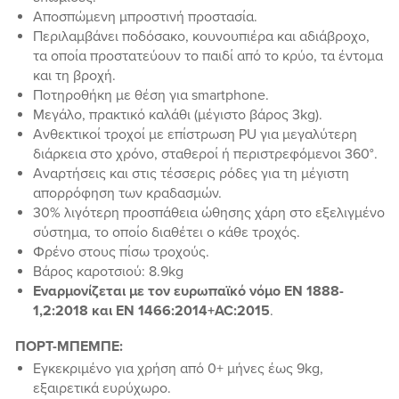
Αποσπώμενη μπροστινή προστασία.
Περιλαμβάνει ποδόσακο, κουνουπιέρα και αδιάβροχο,
τα οποία προστατεύουν το παιδί από το κρύο, τα έντομα
και τη βροχή.
Ποτηροθήκη με θέση για smartphone.
Μεγάλο, πρακτικό καλάθι (μέγιστο βάρος 3kg).
Ανθεκτικοί τροχοί με επίστρωση PU για μεγαλύτερη
διάρκεια στο χρόνο, σταθεροί ή περιστρεφόμενοι 360°.
Αναρτήσεις και στις τέσσερις ρόδες για τη μέγιστη
απορρόφηση των κραδασμών.
30% λιγότερη προσπάθεια ώθησης χάρη στο εξελιγμένο
σύστημα, το οποίο διαθέτει ο κάθε τροχός.
Φρένο στους πίσω τροχούς.
Βάρος καροτσιού: 8.9kg
Εναρμονίζεται με τον ευρωπαϊκό νόμο ΕΝ 1888-
1,2:2018 και ΕΝ 1466:2014+AC:2015
.
ΠΟΡΤ-ΜΠΕΜΠΕ:
Εγκεκριμένο για χρήση από 0+ μήνες έως 9kg,
εξαιρετικά ευρύχωρο.