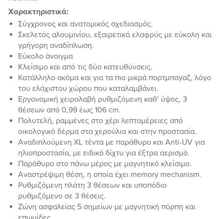
Χαρακτηριστικά:
Σύγχρονος και ανατομικός σχεδιασμός.
Σκελετός αλουμινίου, εξαιρετικά ελαφρύς με εύκολη και
γρήγορη αναδίπλωση.
Εύκολο άνοιγμα
Kλείσιμο και από τις δύο κατευθύνσεις.
Κατάλληλο ακόμα και για τα πιο μικρά πορτμπαγαζ, λόγο
του ελάχιστου χώρου που καταλαμβάνει.
Εργονομική χειρολαβή ρυθμιζόμενη καθ’ ύψος, 3
θέσεων από 0,99 έως 106 cm.
Πολυτελή, ραμμένες στο χέρι λεπτομέρειες από
οικολογικό δέρμα στα χερούλια και στην προστασία.
Αναδιπλούμενη XL τέντα με παράθυρο και Anti-UV για
ηλιοπροστασία, με ειδικό δίχτυ για έξτρα αερισμό.
Παράθυρο στο πάνω μέρος με μαγνητικό κλείσιμο.
Αναστρέψιμη θέση, η οποία έχει memory mechanism.
Ρυθμιζόμενη πλάτη 3 θέσεων και υποπόδιο
ρυθμιζόμενο σε 3 θέσεις.
Ζώνη ασφαλείας 5 σημείων με μαγνητική πόρπη και
επωμίδες.