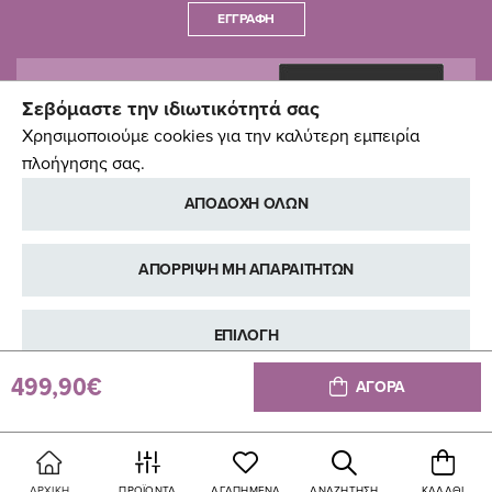
ΕΓΓΡΑΦΉ
Σεβόμαστε την ιδιωτικότητά σας
Χρησιμοποιούμε cookies για την καλύτερη εμπειρία
πλοήγησης σας.
ΑΠΟΔΟΧΗ ΟΛΩΝ
ΑΠΟΡΡΙΨΗ ΜΗ ΑΠΑΡΑΙΤΗΤΩΝ
ΕΠΙΛΟΓΗ
499,90€
ΑΓΟΡΑ
ΠΕΡΙΣΣΟΤΕΡΕΣ ΠΛΗΡΟΦΟΡΙΕΣ
Copyright © Pali Baby, 2014-2026
ΑΡΧΙΚΉ
ΠΡΟΪΌΝΤΑ
ΑΓΑΠΗΜΈΝΑ
ΑΝΑΖΉΤΗΣΗ
ΚΑΛΆΘΙ