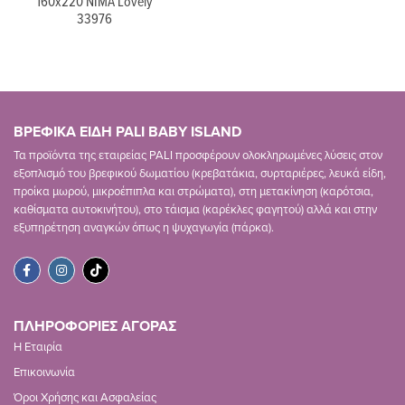
160x220 NIMA Lovely
33976
ΒΡΕΦΙΚΑ ΕΙΔΗ PALI BABY ISLAND
Τα προϊόντα της εταιρείας PALI προσφέρουν ολοκληρωμένες λύσεις στον
εξοπλισμό του βρεφικού δωματίου (κρεβατάκια, συρταριέρες, λευκά είδη,
προίκα μωρού, μικροέπιπλα και στρώματα), στη μετακίνηση (καρότσια,
καθίσματα αυτοκινήτου), στο τάισμα (καρέκλες φαγητού) αλλά και στην
εξυπηρέτηση αναγκών όπως η ψυχαγωγία (πάρκα).
ΠΛΗΡΟΦΟΡΙΕΣ ΑΓΟΡΑΣ
Η Εταιρία
Επικοινωνία
Όροι Χρήσης και Ασφαλείας