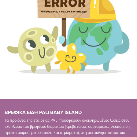
ΒΡΕΦΙΚΑ ΕΙΔΗ PALI BABY ISLAND
Τα προϊόντα της εταιρείας PALI προσφέρουν ολοκληρωμένες λύσεις στον
εξοπλισμό του βρεφικού δωματίου (κρεβατάκια, συρταριέρες, λευκά είδη,
προίκα μωρού, μικροέπιπλα και στρώματα), στη μετακίνηση (καρότσια,