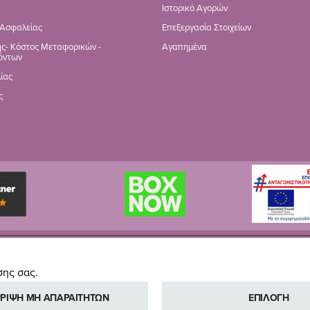
Ιστορικό Αγορών
 Ασφαλείας
Επεξεργασία Στοιχείων
ς- Κόστος Μεταφορικών -
Αγαπημένα
όντων
ίας
ς
Copyright © Pali Baby, 2014-2026
σης σας.
ΡΙΨΗ ΜΗ ΑΠΑΡΑΙΤΗΤΩΝ
ΕΠΙΛΟΓΗ