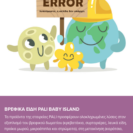
ΒΡΕΦΙΚΑ ΕΙΔΗ PALI BABY ISLAND
Τα προϊόντα της εταιρείας PALI προσφέρουν ολοκληρωμένες λύσεις στον
εξοπλισμό του βρεφικού δωματίου (κρεβατάκια, συρταριέρες, λευκά είδη,
προίκα μωρού, μικροέπιπλα και στρώματα), στη μετακίνηση (καρότσια,