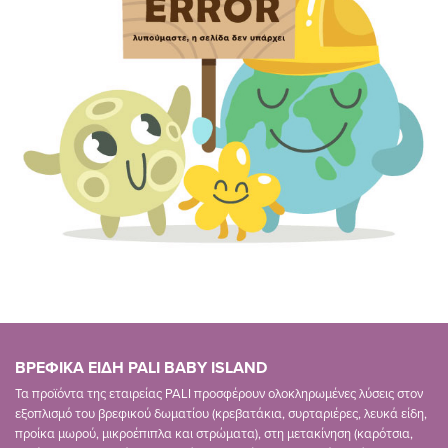
ΒΡΕΦΙΚΑ ΕΙΔΗ PALI BABY ISLAND
Τα προϊόντα της εταιρείας PALI προσφέρουν ολοκληρωμένες λύσεις στον
εξοπλισμό του βρεφικού δωματίου (κρεβατάκια, συρταριέρες, λευκά είδη,
προίκα μωρού, μικροέπιπλα και στρώματα), στη μετακίνηση (καρότσια,