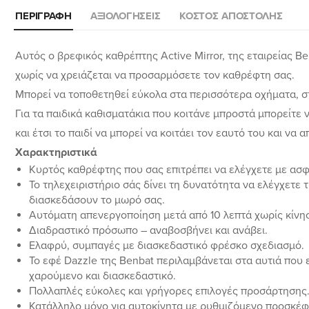
ΠΕΡΙΓΡΑΦΉ
ΑΞΙΟΛΟΓΉΣΕΙΣ
ΚΌΣΤΟΣ ΑΠΟΣΤΟΛΉΣ
Αυτός ο βρεφικός καθρέπτης Active Mirror, της εταιρείας B
χωρίς να χρειάζεται να προσαρμόσετε τον καθρέφτη σας.
Μπορεί να τοποθετηθεί εύκολα στα περισσότερα οχήματα, σ
Για τα παιδικά καθισματάκια που κοιτάνε μπροστά μπορείτε
και έτσι το παιδί να μπορεί να κοιτάει τον εαυτό του και να 
Χαρακτηριστικά
Κυρτός καθρέφτης που σας επιτρέπει να ελέγχετε με ασφ
Το τηλεχειριστήριο σάς δίνει τη δυνατότητα να ελέγχετε 
διασκεδάσουν το μωρό σας.
Αυτόματη απενεργοποίηση μετά από 10 λεπτά χωρίς κίνησ
Διαδραστικό πρόσωπο – αναβοσβήνει και ανάβει.
Ελαφρύ, συμπαγές με διασκεδαστικό φρέσκο ​​σχεδιασμό.
Το εφέ Dazzle της Benbat περιλαμβάνεται στα αυτιά που
χαρούμενο και διασκεδαστικό.
Πολλαπλές εύκολες και γρήγορες επιλογές προσάρτησης
Κατάλληλο μόνο για αυτοκίνητα με ρυθμιζόμενο προσκέφ