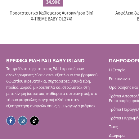
34.90€
Προστατευτικό Καθίσματος Αυτοκινήτου 3in1
Ασφάλεια ζώ
X-TREME BABY OL2741
B
ΒΡΕΦΙΚΑ ΕΙΔΗ PALI BABY ISLAND
ΠΛΗΡΟΦΟΡΙ
Τα προϊόντα της εταιρείας PALI προσφέρουν
Η Εταιρία
ολοκληρωμένες λύσεις στον εξοπλισμό του βρεφικού
Επικοινωνία
δωματίου (κρεβατάκια, συρταριέρες, λευκά είδη,
προίκα μωρού, μικροέπιπλα και στρώματα), στη
Όροι Χρήσης και
μετακίνηση (καρότσια, καθίσματα αυτοκινήτου), στο
Τρόποι Αποστολή
τάισμα (καρέκλες φαγητού) αλλά και στην
Επιστροφές προϊ
εξυπηρέτηση αναγκών όπως η ψυχαγωγία (πάρκα).
Τρόποι Παραγγελ
Τρόποι Πληρωμή
Τιμές
Διάφορα