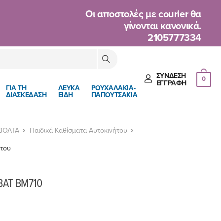
Oι αποστολές με courier θα
γίνονται κανονικά.
2105777334
ΣΎΝΔΕΣΗ
0
ΈΓΓΡΑΦΉ
ΓΙΑ ΤΗ
ΛΕΥΚΑ
ΡΟΥΧΑΛΑΚΙΑ-
ΔΙΑΣΚΕΔΑΣΗ
ΕΙΔΗ
ΠΑΠΟΥΤΣΑΚΙΑ
 ΒΟΛΤΑ
Παιδικά Καθίσματα Αυτοκινήτου
ήτου
-BAT BM710