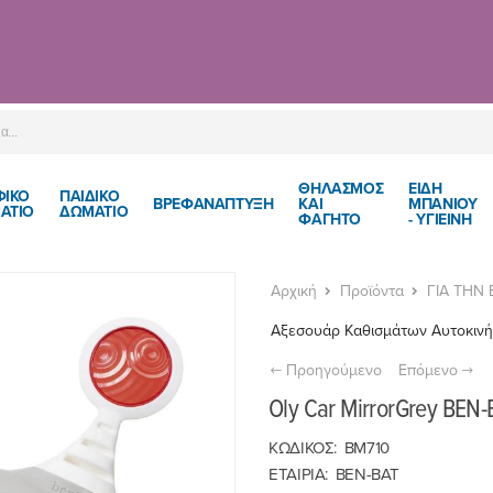
ΘΗΛΑΣΜΟΣ
ΕΙΔΗ
ΦΙΚΟ
ΠΑΙΔΙΚΌ
ΒΡΕΦΑΝΑΠΤΥΞΗ
ΚΑΙ
ΜΠΑΝΙΟΥ
ΑΤΙΟ
ΔΩΜΆΤΙΟ
ΦΑΓΗΤΟ
- ΥΓΙΕΙΝΗ
Αρχική
Προϊόντα
ΓΙΑ ΤΗΝ
Αξεσουάρ Καθισμάτων Αυτοκιν
Προηγούμενο
Επόμενο
Oly Car MirrorGrey BEN
ΚΩΔΙΚΟΣ:
BM710
ΕΤΑΙΡΙΑ:
BEN-BAT