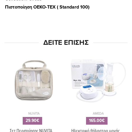
Πιστοποίηση OEKO-TEX ( Standard 100)
ΔΕΊΤΕ ΕΠΊΣΗΣ
NUVITA
AMEDA
29.90€
165.00€
Σετ Περιποίησης NUVITA
Ηλεκτρικό θήλαστρο μονής