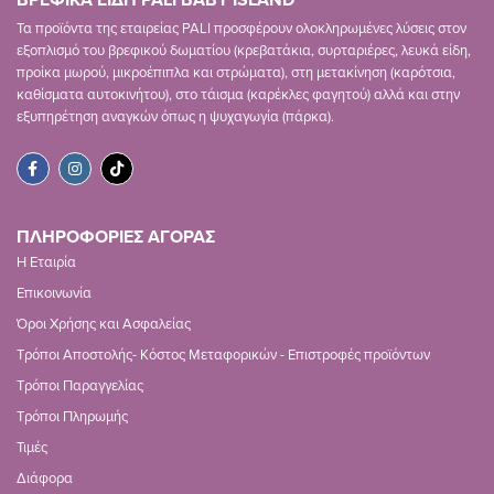
ΒΡΕΦΙΚΑ ΕΙΔΗ PALI BABY ISLAND
Τα προϊόντα της εταιρείας PALI προσφέρουν ολοκληρωμένες λύσεις στον
εξοπλισμό του βρεφικού δωματίου (κρεβατάκια, συρταριέρες, λευκά είδη,
προίκα μωρού, μικροέπιπλα και στρώματα), στη μετακίνηση (καρότσια,
καθίσματα αυτοκινήτου), στο τάισμα (καρέκλες φαγητού) αλλά και στην
εξυπηρέτηση αναγκών όπως η ψυχαγωγία (πάρκα).
ΠΛΗΡΟΦΟΡΙΕΣ ΑΓΟΡΑΣ
Η Εταιρία
Επικοινωνία
Όροι Χρήσης και Ασφαλείας
Τρόποι Αποστολής- Κόστος Μεταφορικών - Επιστροφές προϊόντων
Τρόποι Παραγγελίας
Τρόποι Πληρωμής
Τιμές
Διάφορα