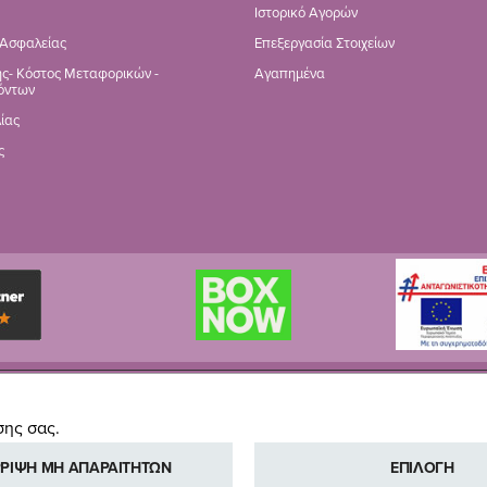
Ιστορικό Αγορών
 Ασφαλείας
Επεξεργασία Στοιχείων
ς- Κόστος Μεταφορικών -
Αγαπημένα
όντων
ίας
ς
Copyright © Pali Baby, 2014-2026
σης σας.
ΡΙΨΗ ΜΗ ΑΠΑΡΑΙΤΗΤΩΝ
ΕΠΙΛΟΓΗ