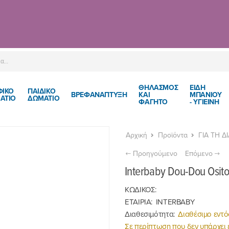
ΘΗΛΑΣΜΟΣ
ΕΙΔΗ
ΦΙΚΟ
ΠΑΙΔΙΚΌ
ΒΡΕΦΑΝΑΠΤΥΞΗ
ΚΑΙ
ΜΠΑΝΙΟΥ
ΑΤΙΟ
ΔΩΜΆΤΙΟ
ΦΑΓΗΤΟ
- ΥΓΙΕΙΝΗ
Αρχική
Προϊόντα
ΓΙΑ ΤΗ Δ
Προηγούμενο
Επόμενο
Interbaby Dou-Dou Osit
ΚΩΔΙΚΟΣ:
ΕΤΑΙΡΙΑ:
INTERBABY
Διαθεσιμότητα:
Διαθέσιμο εντό
Σε περίπτωση που δεν υπάρχει 