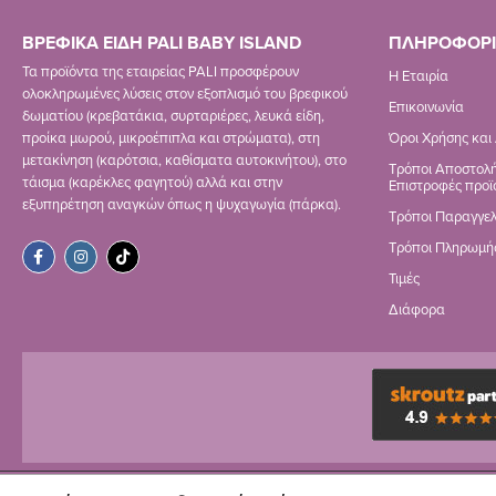
ΒΡΕΦΙΚΑ ΕΙΔΗ PALI BABY ISLAND
ΠΛΗΡΟΦΟΡΙ
Τα προϊόντα της εταιρείας PALI προσφέρουν
Η Εταιρία
ολοκληρωμένες λύσεις στον εξοπλισμό του βρεφικού
Επικοινωνία
δωματίου (κρεβατάκια, συρταριέρες, λευκά είδη,
προίκα μωρού, μικροέπιπλα και στρώματα), στη
Όροι Χρήσης και
μετακίνηση (καρότσια, καθίσματα αυτοκινήτου), στο
Τρόποι Αποστολή
τάισμα (καρέκλες φαγητού) αλλά και στην
Επιστροφές προϊ
εξυπηρέτηση αναγκών όπως η ψυχαγωγία (πάρκα).
Τρόποι Παραγγελ
Τρόποι Πληρωμή
Τιμές
Διάφορα