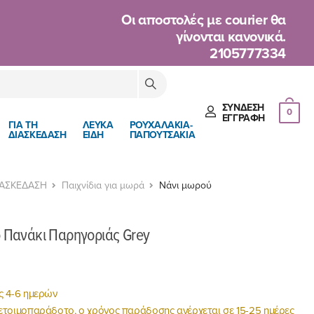
Oι αποστολές με courier θα
γίνονται κανονικά.
2105777334
ΣΎΝΔΕΣΗ
0
ΈΓΓΡΑΦΉ
ΓΙΑ ΤΗ
ΛΕΥΚΑ
ΡΟΥΧΑΛΑΚΙΑ-
ΔΙΑΣΚΕΔΑΣΗ
ΕΙΔΗ
ΠΑΠΟΥΤΣΑΚΙΑ
ΙΑΣΚΕΔΑΣΗ
Παιχνίδια για μωρά
Νάνι μωρού
o Πανάκι Παρηγοριάς Grey
ς 4-6 ημερών
ετοιμοπαράδοτο, ο χρόνος παράδοσης ανέρχεται σε 15-25 ημέρες