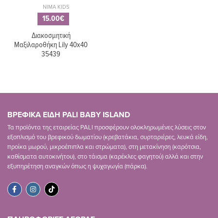
NIMA KIDS
15.00€
Διακοσμητική
Μαξιλαροθήκη Lily 40x40
35439
ΒΡΕΦΙΚΑ ΕΙΔΗ PALI BABY ISLAND
Τα προϊόντα της εταιρείας PALI προσφέρουν ολοκληρωμένες λύσεις στον
εξοπλισμό του βρεφικού δωματίου (κρεβατάκια, συρταριέρες, λευκά είδη,
προίκα μωρού, μικροέπιπλα και στρώματα), στη μετακίνηση (καρότσια,
καθίσματα αυτοκινήτου), στο τάισμα (καρέκλες φαγητού) αλλά και στην
εξυπηρέτηση αναγκών όπως η ψυχαγωγία (πάρκα).