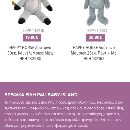
HAPPY HORSE
HAPPY HORSE
19.90€
28.90€
HAPPY HORSE Λούτρινο
HAPPY HORSE Λούτρινο
30εκ. Κουνέλι Mouse Misty
Μουσικό 26εκ. Ποντίκι Mel
HPH-132980
HPH-132162
ΒΡΕΦΙΚΑ ΕΙΔΗ PALI BABY ISLAND
Τα προϊόντα της εταιρείας PALI προσφέρουν ολοκληρωμένες λύσεις στον
εξοπλισμό του βρεφικού δωματίου (κρεβατάκια, συρταριέρες, λευκά είδη,
προίκα μωρού, μικροέπιπλα και στρώματα), στη μετακίνηση (καρότσια,
καθίσματα αυτοκινήτου), στο τάισμα (καρέκλες φαγητού) αλλά και στην
εξυπηρέτηση αναγκών όπως η ψυχαγωγία (πάρκα).