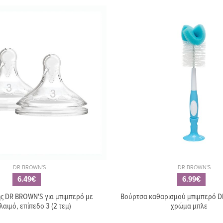
DR BROWN'S
DR BROWN'S
6.49€
6.99€
ης DR BROWN'S για μπιμπερό με
Βούρτσα καθαρισμού μπιμπερό D
αιμό, επίπεδο 3 (2 τεμ)
χρώμα μπλε