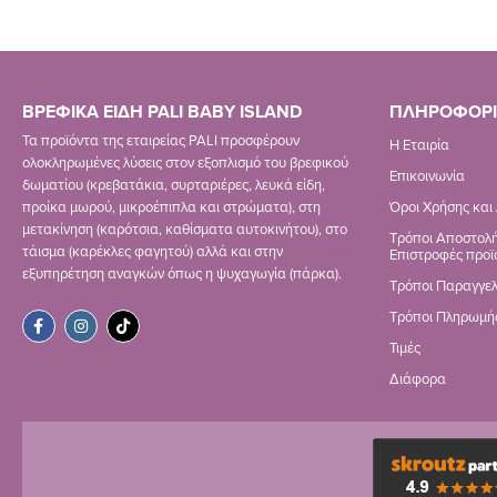
ΒΡΕΦΙΚΑ ΕΙΔΗ PALI BABY ISLAND
ΠΛΗΡΟΦΟΡΙ
Τα προϊόντα της εταιρείας PALI προσφέρουν
Η Εταιρία
ολοκληρωμένες λύσεις στον εξοπλισμό του βρεφικού
Επικοινωνία
δωματίου (κρεβατάκια, συρταριέρες, λευκά είδη,
προίκα μωρού, μικροέπιπλα και στρώματα), στη
Όροι Χρήσης και
μετακίνηση (καρότσια, καθίσματα αυτοκινήτου), στο
Τρόποι Αποστολή
τάισμα (καρέκλες φαγητού) αλλά και στην
Επιστροφές προϊ
εξυπηρέτηση αναγκών όπως η ψυχαγωγία (πάρκα).
Τρόποι Παραγγελ
Τρόποι Πληρωμή
Τιμές
Διάφορα