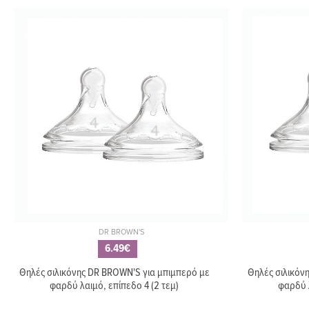
DR BROWN'S
6.49€
Θηλές σιλικόνης DR BROWN'S για μπιμπερό με
Θηλές σιλικόν
φαρδύ λαιμό, επίπεδο 4 (2 τεμ)
φαρδύ λ