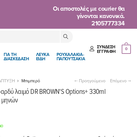
Oι αποστολές με courier θα
γίνονται κανονικά.
2105777334
ΣΎΝΔΕΣΗ
0
ΈΓΓΡΑΦΉ
ΓΙΑ ΤΗ
ΛΕΥΚΑ
ΡΟΥΧΑΛΑΚΙΑ-
ΔΙΑΣΚΕΔΑΣΗ
ΕΙΔΗ
ΠΑΠΟΥΤΣΑΚΙΑ
ΑΠΤΥΞΗ
Μπιμπερό
Προηγούμενο
Επόμενο
φαρδύ λαιμό DR BROWN'S Options+ 330ml
+ μηνών
μο