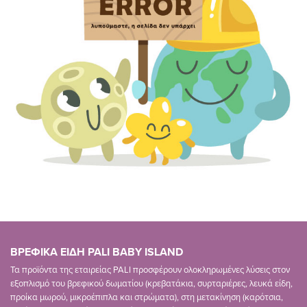
ΒΡΕΦΙΚΑ ΕΙΔΗ PALI BABY ISLAND
Τα προϊόντα της εταιρείας PALI προσφέρουν ολοκληρωμένες λύσεις στον
εξοπλισμό του βρεφικού δωματίου (κρεβατάκια, συρταριέρες, λευκά είδη,
προίκα μωρού, μικροέπιπλα και στρώματα), στη μετακίνηση (καρότσια,