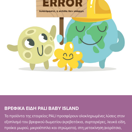
ΒΡΕΦΙΚΑ ΕΙΔΗ PALI BABY ISLAND
Τα προϊόντα της εταιρείας PALI προσφέρουν ολοκληρωμένες λύσεις στον
εξοπλισμό του βρεφικού δωματίου (κρεβατάκια, συρταριέρες, λευκά είδη,
προίκα μωρού, μικροέπιπλα και στρώματα), στη μετακίνηση (καρότσια,