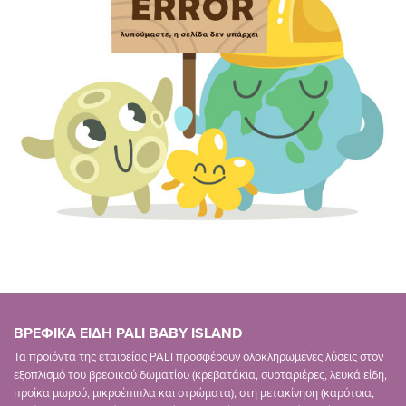
ΒΡΕΦΙΚΑ ΕΙΔΗ PALI BABY ISLAND
Τα προϊόντα της εταιρείας PALI προσφέρουν ολοκληρωμένες λύσεις στον
εξοπλισμό του βρεφικού δωματίου (κρεβατάκια, συρταριέρες, λευκά είδη,
προίκα μωρού, μικροέπιπλα και στρώματα), στη μετακίνηση (καρότσια,