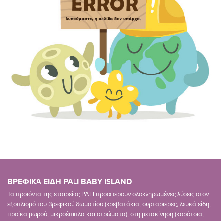
ΒΡΕΦΙΚΑ ΕΙΔΗ PALI BABY ISLAND
Τα προϊόντα της εταιρείας PALI προσφέρουν ολοκληρωμένες λύσεις στον
εξοπλισμό του βρεφικού δωματίου (κρεβατάκια, συρταριέρες, λευκά είδη,
προίκα μωρού, μικροέπιπλα και στρώματα), στη μετακίνηση (καρότσια,