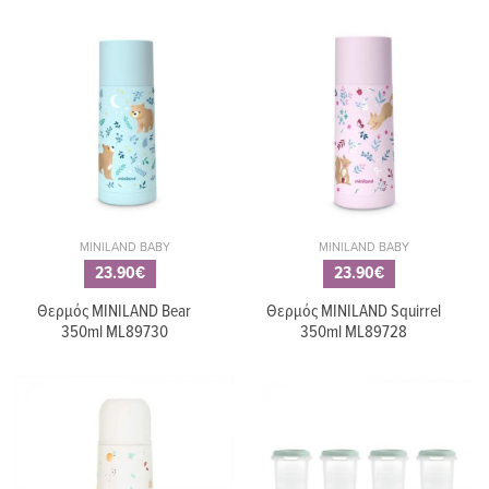
12.90€
ΤΙΜΗ ΚΑΤΑΛΟΓ
12.90€
11.60€
11.60€
Σετ κουτάλι και
Σετ κουτάλι κα
πιρούνι MINILAND
πιρούνι MINI
Picneat Dolce
Picneat Dolce
Candy ML89519
Candy ML895
MINILAND BABY
MINILAND BABY
23.90€
23.90€
Θερμός MINILAND Bear
Θερμός MINILAND Squirrel
350ml ML89730
350ml ML89728