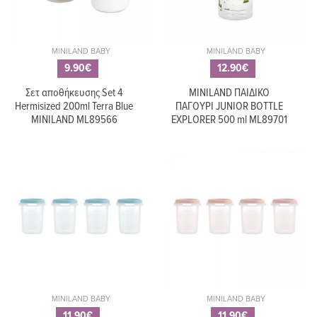
MINILAND BABY
MINILAND BABY
9.90€
12.90€
Σετ αποθήκευσης Set 4
MINILAND ΠΑΙΔΙΚΟ
Hermisized 200ml Terra Blue
ΠΑΓΟΥΡΙ JUNIOR BOTTLE
MINILAND ML89566
EXPLORER 500 ml ML89701
MINILAND BABY
MINILAND BABY
11.90€
11.90€