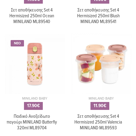
Σετ αποθήκευσης Set 4
Σετ αποθήκευσης Set 4
Hermisized 250ml Ocean
Hermisized 250ml Blush
MINILAND ML89540
MINILAND ML89541
ΝΕΟ
ΤΙΜΗ ΚΑΤΑΛΟΓ
31.90€
32.90€
29.70€
Σετ από 2
Σετ περιποίησ
αποθηκευτικά
μωρού MINIL
δοχεία φαγητού
Baby Kit Dolce
400 mL MINILAND
Mint ML89509
NATURSET FROG
ΤΙΜΗ ΚΑΤΑΛΟΓ
12.90€
MINILAND BABY
MINILAND BABY
54.90€
49.90€
17.90€
11.90€
Παιδικό ποτηράκι
360 MINILAND
Ηλεκτρικός
Παιδικό Ανοξείδωτο
Σετ αποθήκευσης Set 4
Sippy Cup Fantasy
Αποφρακτήρα
παγούρι MINILAND Butterfly
Hermisized 250ml Valencia
270ml ML89649
μύτης Miniland
320ml ML89704
MINILAND ML89593
Nasal Care
ΤΙΜΗ ΚΑΤΑΛΟΓΟΥ: