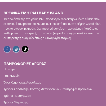
ΒΡΕΦΙΚΑ ΕΙΔΗ PALI BABY ISLAND
Τα προϊόντα της εταιρείας PALI προσφέρουν ολοκληρωμένες λύσεις στον
εξοπλισμό του βρεφικού δωματίου (κρεβατάκια, συρταριέρες, λευκά είδη,
προίκα μωρού, μικροέπιπλα και στρώματα), στη μετακίνηση (καρότσια,
καθίσματα αυτοκινήτου), στο τάισμα (καρέκλες φαγητού) αλλά και στην
εξυπηρέτηση αναγκών όπως η ψυχαγωγία (πάρκα).
ΠΛΗΡΟΦΟΡΙΕΣ ΑΓΟΡΑΣ
Η Εταιρία
Επικοινωνία
Όροι Χρήσης και Ασφαλείας
Τρόποι Αποστολής- Κόστος Μεταφορικών - Επιστροφές προϊόντων
Τρόποι Παραγγελίας
Τρόποι Πληρωμής