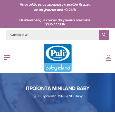
Αποστολές με μεταφορική για μεγάλα δέματα
δε θα γίνονται από
10-24/8
Oι αποστολές με courier θα γίνονται κανονικά.
2105777334
ΠΡΟΪΌΝΤΑ MINILAND BABY
Προϊόντα MINILAND Baby