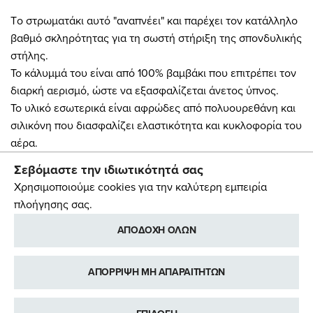
Tο στρωματάκι αυτό "αναπνέει" και παρέχει τον κατάλληλο
βαθμό σκληρότητας για τη σωστή στήριξη της σπονδυλικής
στήλης.
Το κάλυμμά του είναι από 100% βαμβάκι που επιτρέπει τον
διαρκή αερισμό, ώστε να εξασφαλίζεται άνετος ύπνος.
Το υλικό εσωτερικά είναι αφρώδες από πολυουρεθάνη και
σιλικόνη που διασφαλίζει ελαστικότητα και κυκλοφορία του
αέρα.
Ταυτόχρονα, η πυκνότητά του επιτρέπει την σωστή στήριξη
Σεβόμαστε την ιδιωτικότητά σας
του σώματος του μωρού σας, κατανέμοντας εξίσου την
Χρησιμοποιούμε cookies για την καλύτερη εμπειρία
πίεση που ασκείται από τα διαφορετικά σημεία του
πλοήγησης σας.
σώματος.
ΑΠΟΔΟΧΗ ΟΛΩΝ
Χαρακτηριστικά
ΑΠΟΡΡΙΨΗ ΜΗ ΑΠΑΡΑΙΤΗΤΩΝ
- Εξωτερική επένδυση: 100% βαμβακερό ύφασμα.