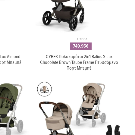
CYBEX
749.95€
 Lux Almond
CYBEX Πολυκαρότσι 2in1 Balios S Lux
Πορτ Μπεμπέ
Chocolate Brown Taupe Frame Πτυσσόμενο
Πορτ Μπεμπέ