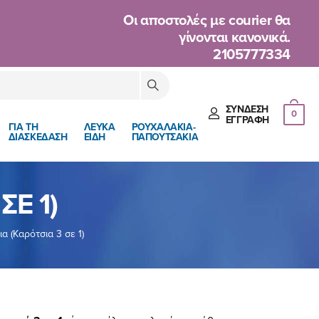
Oι αποστολές με courier θα
γίνονται κανονικά.
2105777334
ΣΎΝΔΕΣΗ
0
ΈΓΓΡΑΦΉ
ΓΙΑ ΤΗ
ΛΕΥΚΑ
ΡΟΥΧΑΛΑΚΙΑ-
ΔΙΑΣΚΕΔΑΣΗ
ΕΙΔΗ
ΠΑΠΟΥΤΣΑΚΙΑ
Ε 1)
α (Καρότσια 3 σε 1)