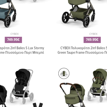
CYBEX
CYBEX
749.95€
749.95€
ότσι 2in1 Balios S Lux Stormy
CYBEX Πολυκαρότσι 2in1 Balios 
rame Πτυσσόμενο Πορτ Μπεμπέ
Green Taupe Frame Πτυσσόμενο 
ΤΙΜΗ ΚΑΤΑΛΟΓΟΥ: 279.00€
109.00€
169.00€
CYBEX Kid Board Σα
Πορτ-μπεμπέ Peg Perego
Δεύτερο Παιδί Blac
Culla Grande City Grey