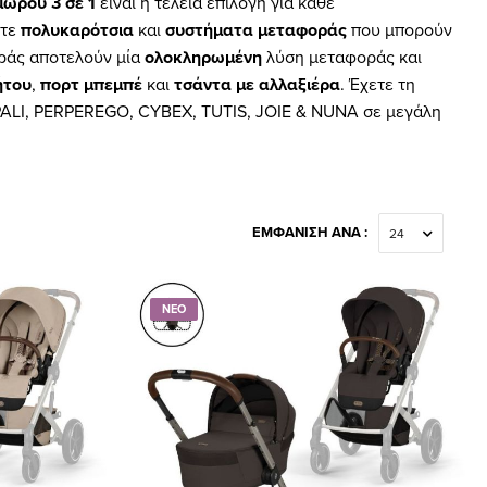
μωρού 3 σε 1
είναι η τέλεια επιλογή για κάθε
ίτε
πολυκαρότσια
και
συστήματα μεταφοράς
που μπορούν
οράς αποτελούν μία
ολοκληρωμένη
λύση μεταφοράς και
ήτου
,
πορτ μπεμπέ
και
τσάντα με αλλαξιέρα
. Έχετε τη
PALI, PERPEREGO, CYBEX, TUTIS, JOIE & NUNA σε μεγάλη
ΕΜΦΆΝΙΣΗ ΑΝΆ :
ΝΕΟ