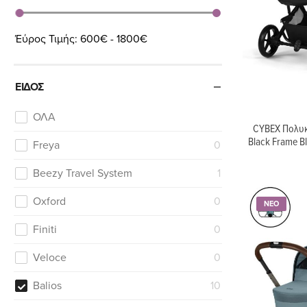
Έύρος Τιμής:
600€ - 1800€
ΕΊΔΟΣ
ΟΛΑ
CYBEX Πολυκα
Black Frame 
Freya
0
Beezy Travel System
1
Oxford
0
ΝΕΟ
Finiti
0
Veloce
0
Balios
10