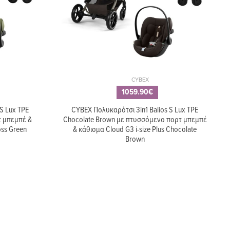
299.99€
α
Πορτ Μπεμπέ / Κάθισμα
ια
NUNA Cari Next Caviar
CYBEX
1059.90€
S Lux TPE
CYBEX Πολυκαρότσι 3in1 Balios S Lux TPE
229.99€
τ μπεμπέ &
Chocolate Brown με πτυσσόμενο πορτ μπεμπέ
ofix 360
Βάση Nuna BASE next
oss Green
& κάθισμα Cloud G3 i-size Plus Chocolate
0
Brown