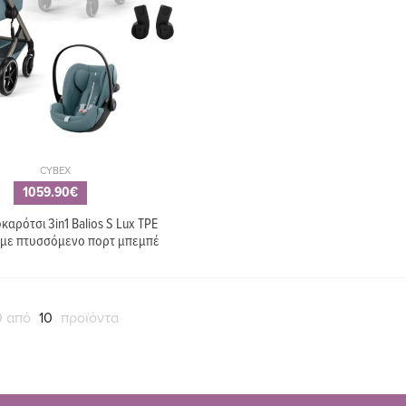
CYBEX
1059.90€
αρότσι 3in1 Balios S Lux TPE
 με πτυσσόμενο πορτ μπεμπέ
0 από
10
προϊόντα