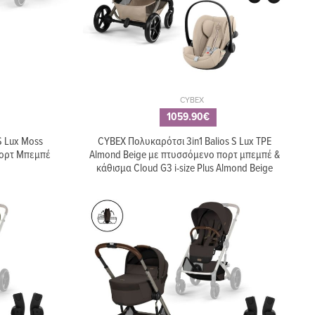
CYBEX
1059.90€
S Lux Moss
CYBEX Πολυκαρότσι 3in1 Balios S Lux TPE
Πορτ Μπεμπέ
Almond Beige με πτυσσόμενο πορτ μπεμπέ &
κάθισμα Cloud G3 i-size Plus Almond Beige
34.95€
νίδα για
Ποτηροθήκη CYBEX
k
καροτσιού 2in1 Black