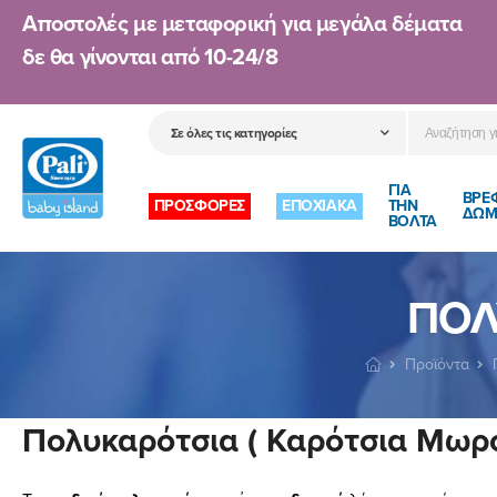
Αποστολές με μεταφορική για μεγάλα δέματα
δε θα γίνονται από
10-24/8
ΓΙΑ
ΒΡΕ
ΠΡΟΣΦΟΡΕΣ
ΕΠΟΧΙΑΚΑ
ΤΗΝ
ΔΩΜ
ΒΟΛΤΑ
ΠΟΛ
Προϊόντα
Πολυκαρότσια ( Καρότσια Μωρο