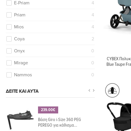
E-Priam
4
Priam
4
Mios
4
Coya
2
Onyx
0
CYBEX Πολυκαρ
Mirage
0
Blue Taupe F
Nammos
0
ΔΕΊΤΕ ΚΑΙ ΑΥΤΆ
239.00€
Βάση Giro i-Size 360 PEG
PEREGO για κάθισμα
αυτοκινήτου