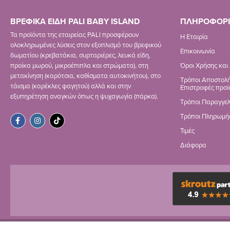
ΒΡΕΦΙΚΑ ΕΙΔΗ PALI BABY ISLAND
ΠΛΗΡΟΦΟΡΙ
Τα προϊόντα της εταιρείας PALI προσφέρουν
Η Εταιρία
ολοκληρωμένες λύσεις στον εξοπλισμό του βρεφικού
Επικοινωνία
δωματίου (κρεβατάκια, συρταριέρες, λευκά είδη,
προίκα μωρού, μικροέπιπλα και στρώματα), στη
Όροι Χρήσης και
μετακίνηση (καρότσια, καθίσματα αυτοκινήτου), στο
Τρόποι Αποστολή
τάισμα (καρέκλες φαγητού) αλλά και στην
Επιστροφές προϊ
εξυπηρέτηση αναγκών όπως η ψυχαγωγία (πάρκα).
Τρόποι Παραγγελ
Τρόποι Πληρωμή
Τιμές
Διάφορα