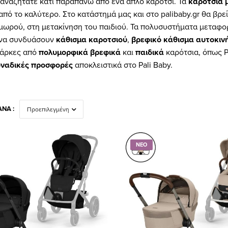
 αναζητάτε κάτι παραπάνω από ένα απλό καρότσι. Τα
καρότσια 
από το καλύτερο. Στο κατάστημά μας και στο palibaby.gr θα βρε
 μωρού, στη μετακίνηση του παιδιού. Τα πολυσυστήματα μεταφ
α να συνδυάσουν
κάθισμα καροτσιού
,
βρεφικό κάθισμα
αυτοκιν
μάρκες από
πολυμορφικά
βρεφικά
και
παιδικά
καρότσια, όπως 
ναδικές προσφορές
αποκλειστικά στο Pali Baby.
ΝΆ :
ΝΕΟ